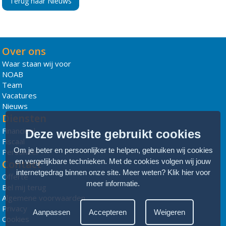
Terug naar Nieuws
Over ons
Waar staan wij voor
NOAB
Team
Vacatures
Nieuws
Diensten
Financieel
Deze website gebruikt cookies
Fiscaal
Om je beter en persoonlijker te helpen, gebruiken wij cookies
Personeel
en vergelijkbare technieken. Met de cookies volgen wij jouw
Contact
internetgedrag binnen onze site. Meer weten?
Klik hier voor
Offerte
meer informatie
.
Bel mij terug
Algemene voorwaarden
Privacy
Aanpassen
Accepteren
Weigeren
Cookies