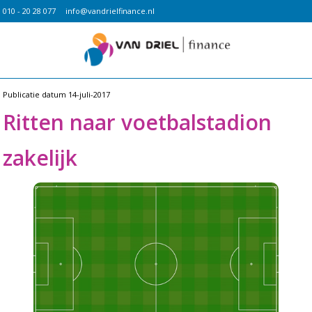
010 - 20 28 077
info@vandrielfinance.nl
Publicatie datum
14-juli-2017
Ritten naar voetbalstadion
zakelijk