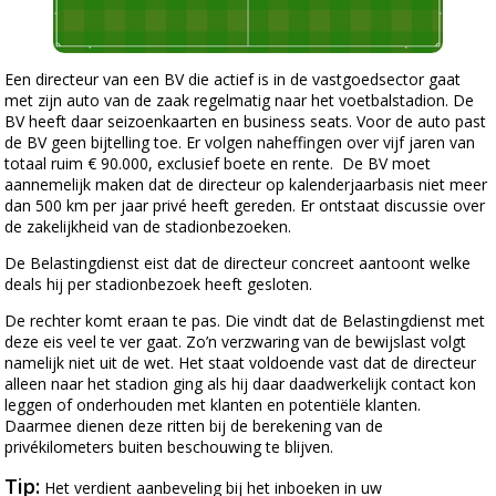
Een directeur van een BV die actief is in de vastgoedsector gaat
met zijn auto van de zaak regelmatig naar het voetbalstadion. De
BV heeft daar seizoenkaarten en business seats. Voor de auto past
de BV geen bijtelling toe. Er volgen naheffingen over vijf jaren van
totaal ruim € 90.000, exclusief boete en rente. De BV moet
aannemelijk maken dat de directeur op kalenderjaarbasis niet meer
dan 500 km per jaar privé heeft gereden. Er ontstaat discussie over
de zakelijkheid van de stadionbezoeken.
De Belastingdienst eist dat de directeur concreet aantoont welke
deals hij per stadionbezoek heeft gesloten.
De rechter komt eraan te pas. Die vindt dat de Belastingdienst met
deze eis veel te ver gaat. Zo’n verzwaring van de bewijslast volgt
namelijk niet uit de wet. Het staat voldoende vast dat de directeur
alleen naar het stadion ging als hij daar daadwerkelijk contact kon
leggen of onderhouden met klanten en potentiële klanten.
Daarmee dienen deze ritten bij de berekening van de
privékilometers buiten beschouwing te blijven.
Tip:
Het verdient aanbeveling bij het inboeken in uw