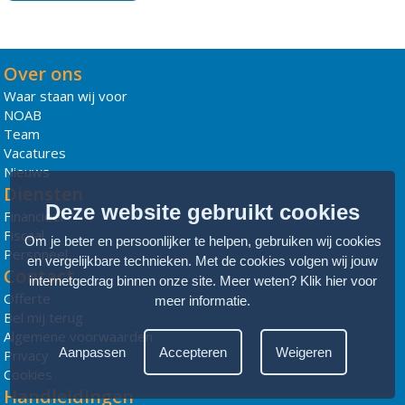
Over ons
Waar staan wij voor
NOAB
Team
Vacatures
Nieuws
Diensten
Deze website gebruikt cookies
Financieel
Fiscaal
Om je beter en persoonlijker te helpen, gebruiken wij cookies
Personeel
en vergelijkbare technieken. Met de cookies volgen wij jouw
Contact
internetgedrag binnen onze site. Meer weten?
Klik hier voor
Offerte
meer informatie
.
Bel mij terug
Algemene voorwaarden
Aanpassen
Accepteren
Weigeren
Privacy
Cookies
Handleidingen