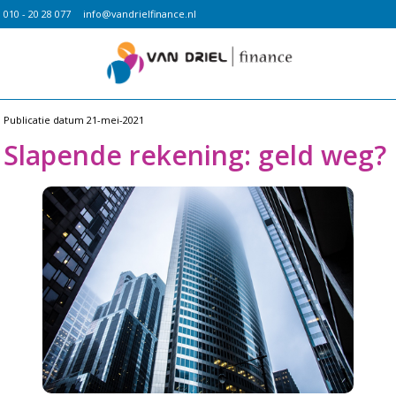
010 - 20 28 077
info@vandrielfinance.nl
Publicatie datum
21-mei-2021
Slapende rekening: geld weg?