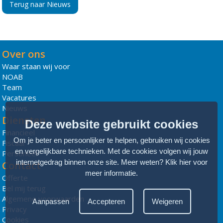
Terug naar Nieuws
Over ons
Waar staan wij voor
NOAB
Team
Vacatures
Nieuws
Diensten
Deze website gebruikt cookies
Financieel
Om je beter en persoonlijker te helpen, gebruiken wij cookies
Fiscaal
en vergelijkbare technieken. Met de cookies volgen wij jouw
Personeel
internetgedrag binnen onze site. Meer weten?
Klik hier voor
Contact
meer informatie
.
Offerte
Bel mij terug
Algemene voorwaarden
Aanpassen
Accepteren
Weigeren
Privacy
Cookies