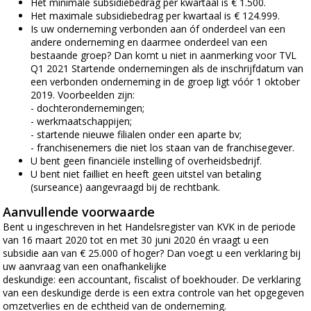
Het minimale subsidiebedrag per kwartaal is € 1.500.
Het maximale subsidiebedrag per kwartaal is € 124.999.
Is uw onderneming verbonden aan óf onderdeel van een
andere onderneming en daarmee onderdeel van een
bestaande groep? Dan komt u niet in aanmerking voor TVL
Q1 2021 Startende ondernemingen als de inschrijfdatum van
een verbonden onderneming in de groep ligt vóór 1 oktober
2019. Voorbeelden zijn:
- dochterondernemingen;
- werkmaatschappijen;
- startende nieuwe filialen onder een aparte bv;
- franchisenemers die niet los staan van de franchisegever.
U bent geen financiële instelling of overheidsbedrijf.
U bent niet failliet en heeft geen uitstel van betaling
(surseance) aangevraagd bij de rechtbank.
Aanvullende voorwaarde
Bent u ingeschreven in het Handelsregister van KVK in de periode
van 16 maart 2020 tot en met 30 juni 2020 én vraagt u een
subsidie aan van € 25.000 of hoger? Dan voegt u een verklaring bij
uw aanvraag van een onafhankelijke
deskundige: een accountant, fiscalist of boekhouder. De verklaring
van een deskundige derde is een extra controle van het opgegeven
omzetverlies en de echtheid van de onderneming.