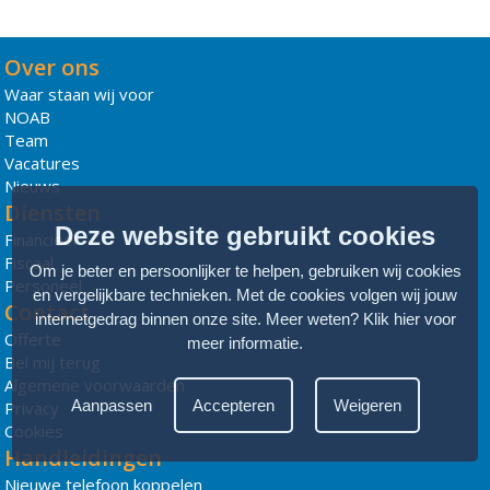
Over ons
Waar staan wij voor
NOAB
Team
Vacatures
Nieuws
Diensten
Deze website gebruikt cookies
Financieel
Fiscaal
Om je beter en persoonlijker te helpen, gebruiken wij cookies
Personeel
en vergelijkbare technieken. Met de cookies volgen wij jouw
Contact
internetgedrag binnen onze site. Meer weten?
Klik hier voor
Offerte
meer informatie
.
Bel mij terug
Algemene voorwaarden
Aanpassen
Accepteren
Weigeren
Privacy
Cookies
Handleidingen
Nieuwe telefoon koppelen