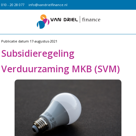
010 - 20 28 077
info@vandrielfinance.nl
Publicatie datum
17-augustus-2021
Subsidieregeling
Verduurzaming MKB (SVM)