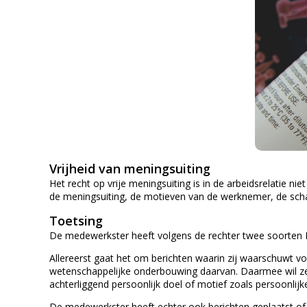
Vrijheid van meningsuiting
Het recht op vrije meningsuiting is in de arbeidsrelatie 
de meningsuiting, de motieven van de werknemer, de schad
Toetsing
De medewerkster heeft volgens de rechter twee soorten Li
Allereerst gaat het om berichten waarin zij waarschuwt v
wetenschappelijke onderbouwing daarvan. Daarmee wil ze
achterliggend persoonlijk doel of motief zoals persoonli
De medewerkster heeft echter ook berichten geplaatst of 