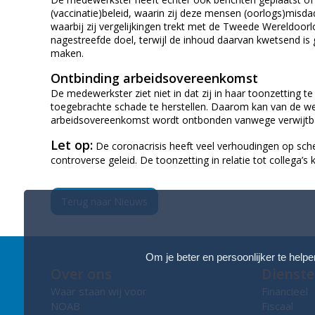
(vaccinatie)beleid, waarin zij deze mensen (oorlogs)misda
waarbij zij vergelijkingen trekt met de Tweede Wereldoor
nagestreefde doel, terwijl de inhoud daarvan kwetsend i
maken.
Ontbinding arbeidsovereenkomst
De medewerkster ziet niet in dat zij in haar toonzetting
toegebrachte schade te herstellen. Daarom kan van de werk
arbeidsovereenkomst wordt ontbonden vanwege verwijtbaar
Let op:
De coronacrisis heeft veel verhoudingen op sch
controverse geleid. De toonzetting in relatie tot collega
Terug naar Nieuws
Om je beter en persoonlijker te helpe
Over ons
Dienst
Waar staan wij voor
Financieel
NOAB
Fiscaal