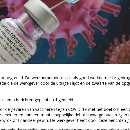
niet onbegrensd. De werknemer dient zich als goed werknemer te gedra
e die de werkgever door de uitingen lijdt en de zwaarte van de opge
nkedIn berichten geplaatst of gedeeld.
oor de gevaren van vaccineren tegen COVID-19 met het doel om een di
 deelnemen aan een maatschappelijke debat vanwege haar zorgen ove
jke wrok of financieel gewin. De werkgever heeft door deze berichten
gedeeld die specifiek gericht zijn tegen mensen die meewerken aan h