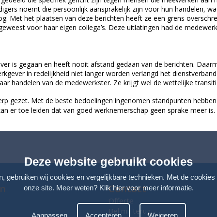
digers noemt die persoonlijk aansprakelijk zijn voor hun handelen, w
log. Met het plaatsen van deze berichten heeft ze een grens overschr
s geweest voor haar eigen collega’s. Deze uitlatingen had de medewe
 te ver is gegaan en heeft nooit afstand gedaan van de berichten. Da
gever in redelijkheid niet langer worden verlangd het dienstverband 
 handelen van de medewerkster. Ze krijgt wel de wettelijke transit
erp gezet. Met de beste bedoelingen ingenomen standpunten hebben 
’s kan er toe leiden dat van goed werknemerschap geen sprake meer is.
Deze website gebruikt cookies
n, gebruiken wij cookies en vergelijkbare technieken. Met de cookies
en
Contact
onze site. Meer weten?
Klik hier voor meer informatie
.
Offerte
Bel mij terug
Aanpassen
Accepteren
Weigeren