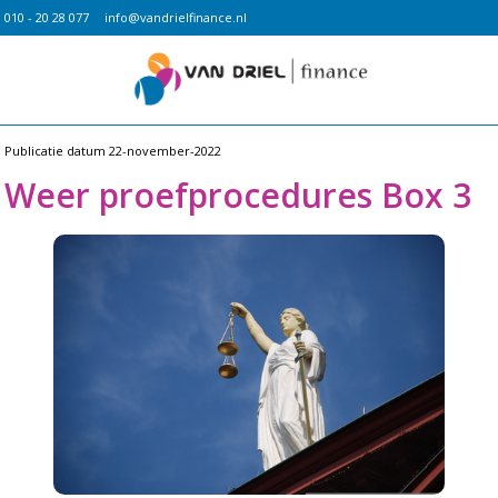
010 - 20 28 077
info@vandrielfinance.nl
Publicatie datum
22-november-2022
Weer proefprocedures Box 3