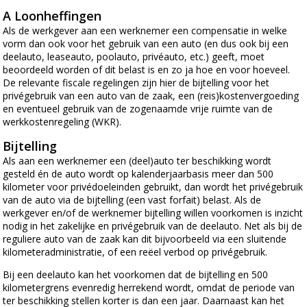
A Loonheffingen
Als de werkgever aan een werknemer een compensatie in welke
vorm dan ook voor het gebruik van een auto (en dus ook bij een
deelauto, leaseauto, poolauto, privéauto, etc.) geeft, moet
beoordeeld worden of dit belast is en zo ja hoe en voor hoeveel.
De relevante fiscale regelingen zijn hier de bijtelling voor het
privégebruik van een auto van de zaak, een (reis)kostenvergoeding
en eventueel gebruik van de zogenaamde vrije ruimte van de
werkkostenregeling (WKR).
Bijtelling
Als aan een werknemer een (deel)auto ter beschikking wordt
gesteld én de auto wordt op kalenderjaarbasis meer dan 500
kilometer voor privédoeleinden gebruikt, dan wordt het privégebruik
van de auto via de bijtelling (een vast forfait) belast. Als de
werkgever en/of de werknemer bijtelling willen voorkomen is inzicht
nodig in het zakelijke en privégebruik van de deelauto. Net als bij de
reguliere auto van de zaak kan dit bijvoorbeeld via een sluitende
kilometeradministratie, of een reëel verbod op privégebruik.
Bij een deelauto kan het voorkomen dat de bijtelling en 500
kilometergrens evenredig herrekend wordt, omdat de periode van
ter beschikking stellen korter is dan een jaar. Daarnaast kan het