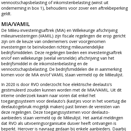
vennootschapsbelasting of inkomstenbelasting (winst uit
onderneming in box 1), behoudens voor zover een aftrekbeperking
geldt.
MIA/VAMIL
De Milieu-investeringsaftrek (MIA) en Willekeurige afschrijving
milieuinvesteringen (VAMIL) zijn fiscale regelingen die erop gericht
zijn om de keuze van ondernemers over voorgenomen
investeringen te beïnvloeden richting milieuvriendelijke
bedrijfsmiddelen. Deze regelingen bieden een investeringsaftrek
en/of een willekeurige (veelal versnelde) afschrijving van het
bedrijfsmiddel in de inkomstenbelasting en de
vennootschapsbelasting. De bedrijfsmiddelen die in aanmerking
komen voor de MIA en/of VAMIL staan vermeld op de Milieulijst.
In 2020 is door RVO onderzocht hoe elektrische deelauto’s
gestimuleerd zouden kunnen worden met de MIA/VAMIL. Uit dit
interne onderzoek kwam naar voren dat enkel het
toegangssysteem voor deelauto’s (kastjes voor in het voertuig die
deelautogebruik mogelijk maken) past binnen de vereisten van
deze regelingen. Deze toegangssystemen voor deelauto-
aanbieders staan vermeld op de Milieulijst. Het aantal meldingen
dat RVO als uitvoeringsorganisatie dusver heeft ontvangen is
beperkt. Hierover is navraag gedaan bij enkele aanbieders. Daarbij