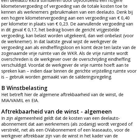
een deelauto extra stimuleren door bijvoorbeeld een hogere
kilometervergoeding of vergoeding van de totale kosten toe te
kennen als werknemers gebruikmaken van een deelauto. Denk bij
een hogere kilometervergoeding aan een vergoeding van € 0,40
per kilometer in plaats van € 0,23. De aanvullende vergoeding van
in dit geval € 0,17, het bedrag boven de gericht vrijgestelde
vergoeding, kan belast worden uitgekeerd, dan wel onbelast (voor
de werknemer). In dat laatste geval wijst de werkgever de
vergoeding aan als eindheffingsloon en komt deze ten laste van de
zogenaamde vrije ruimte van de WKR. Als de vrije ruimte wordt
overschreden is de werkgever over de overschrijding eindheffing
verschuldigd. Voordat de werkgever de vrije ruimte hoeft aan te
spreken kan – indien daar binnen de gerichte vrijstelling ruimte voor
is – gebruik worden gemaakt van de salderingsregeling.
B Winstbelasting
Het betreft hier de algemene aftrekbaarheid van de winst, de
MIA/VAMIL en EIA.
Aftrekbaarheid van de winst - algemeen
In zijn algemeenheid geldt dat de kosten van een deelauto-
abonnement dat aan werknemers (als zodanig) wordt vergoed of
verstrekt, net als een OVabonnement of een leaseauto, voor de
werkgever aftrekbaar zijn van de winst in het kader van de