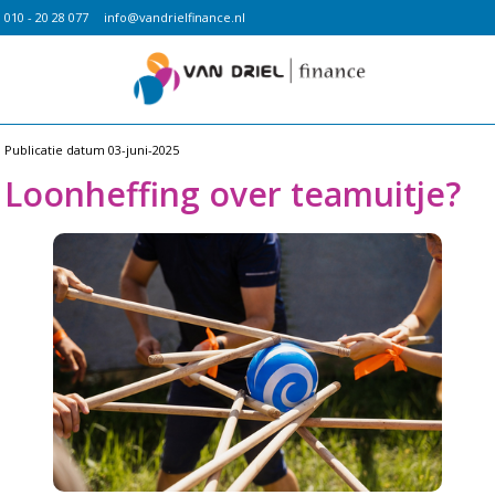
010 - 20 28 077
info@vandrielfinance.nl
Publicatie datum
03-juni-2025
Loonheffing over teamuitje?