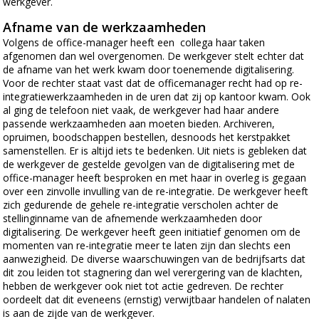
werkgever.
Afname van de werkzaamheden
Volgens de office-manager heeft een collega haar taken
afgenomen dan wel overgenomen. De werkgever stelt echter dat
de afname van het werk kwam door toenemende digitalisering.
Voor de rechter staat vast dat de officemanager recht had op re-
integratiewerkzaamheden in de uren dat zij op kantoor kwam. Ook
al ging de telefoon niet vaak, de werkgever had haar andere
passende werkzaamheden aan moeten bieden. Archiveren,
opruimen, boodschappen bestellen, desnoods het kerstpakket
samenstellen. Er is altijd iets te bedenken. Uit niets is gebleken dat
de werkgever de gestelde gevolgen van de digitalisering met de
office-manager heeft besproken en met haar in overleg is gegaan
over een zinvolle invulling van de re-integratie. De werkgever heeft
zich gedurende de gehele re-integratie verscholen achter de
stellinginname van de afnemende werkzaamheden door
digitalisering. De werkgever heeft geen initiatief genomen om de
momenten van re-integratie meer te laten zijn dan slechts een
aanwezigheid. De diverse waarschuwingen van de bedrijfsarts dat
dit zou leiden tot stagnering dan wel verergering van de klachten,
hebben de werkgever ook niet tot actie gedreven. De rechter
oordeelt dat dit eveneens (ernstig) verwijtbaar handelen of nalaten
is aan de zijde van de werkgever.