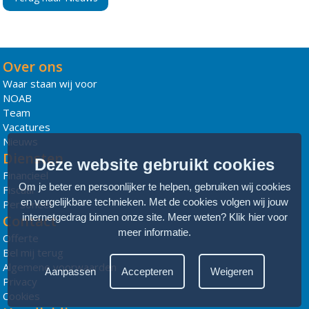
Over ons
Waar staan wij voor
NOAB
Team
Vacatures
Nieuws
Diensten
Deze website gebruikt cookies
Financieel
Om je beter en persoonlijker te helpen, gebruiken wij cookies
Fiscaal
en vergelijkbare technieken. Met de cookies volgen wij jouw
Personeel
internetgedrag binnen onze site. Meer weten?
Klik hier voor
Contact
meer informatie
.
Offerte
Bel mij terug
Algemene voorwaarden
Aanpassen
Accepteren
Weigeren
Privacy
Cookies