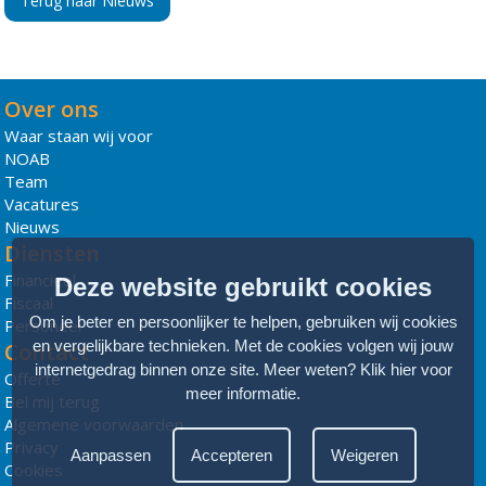
Terug naar Nieuws
Over ons
Waar staan wij voor
NOAB
Team
Vacatures
Nieuws
Diensten
Financieel
Deze website gebruikt cookies
Fiscaal
Om je beter en persoonlijker te helpen, gebruiken wij cookies
Personeel
en vergelijkbare technieken. Met de cookies volgen wij jouw
Contact
internetgedrag binnen onze site. Meer weten?
Klik hier voor
Offerte
meer informatie
.
Bel mij terug
Algemene voorwaarden
Privacy
Aanpassen
Accepteren
Weigeren
Cookies