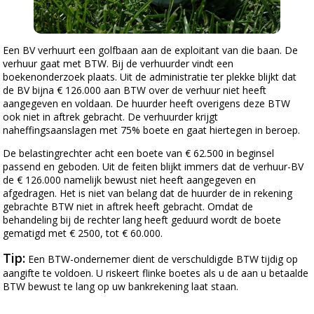
Een BV verhuurt een golfbaan aan de exploitant van die baan. De
verhuur gaat met BTW. Bij de verhuurder vindt een
boekenonderzoek plaats. Uit de administratie ter plekke blijkt dat
de BV bijna € 126.000 aan BTW over de verhuur niet heeft
aangegeven en voldaan. De huurder heeft overigens deze BTW
ook niet in aftrek gebracht. De verhuurder krijgt
naheffingsaanslagen met 75% boete en gaat hiertegen in beroep.
De belastingrechter acht een boete van € 62.500 in beginsel
passend en geboden. Uit de feiten blijkt immers dat de verhuur-BV
de € 126.000 namelijk bewust niet heeft aangegeven en
afgedragen. Het is niet van belang dat de huurder de in rekening
gebrachte BTW niet in aftrek heeft gebracht. Omdat de
behandeling bij de rechter lang heeft geduurd wordt de boete
gematigd met € 2500, tot € 60.000.
Tip:
Een BTW-ondernemer dient de verschuldigde BTW tijdig op
aangifte te voldoen. U riskeert flinke boetes als u de aan u betaalde
BTW bewust te lang op uw bankrekening laat staan.