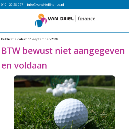
010 - 20 28 077
info@vandrielfinance.nl
Publicatie datum
11-september-2018
BTW bewust niet aangegeven
en voldaan