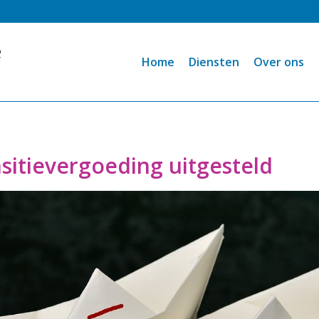
Home
Diensten
Over ons
sitievergoeding uitgesteld