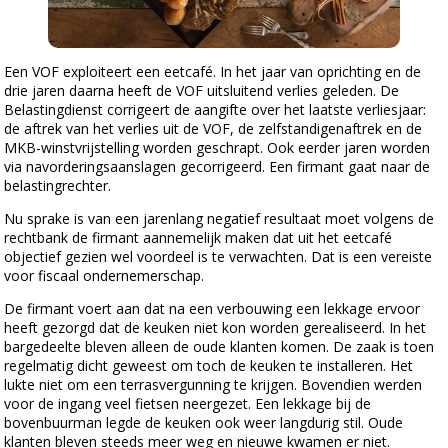
Een VOF exploiteert een eetcafé. In het jaar van oprichting en de
drie jaren daarna heeft de VOF uitsluitend verlies geleden. De
Belastingdienst corrigeert de aangifte over het laatste verliesjaar:
de aftrek van het verlies uit de VOF, de zelfstandigenaftrek en de
MKB-winstvrijstelling worden geschrapt. Ook eerder jaren worden
via navorderingsaanslagen gecorrigeerd. Een firmant gaat naar de
belastingrechter.
Nu sprake is van een jarenlang negatief resultaat moet volgens de
rechtbank de firmant aannemelijk maken dat uit het eetcafé
objectief gezien wel voordeel is te verwachten. Dat is een vereiste
voor fiscaal ondernemerschap.
De firmant voert aan dat na een verbouwing een lekkage ervoor
heeft gezorgd dat de keuken niet kon worden gerealiseerd. In het
bargedeelte bleven alleen de oude klanten komen. De zaak is toen
regelmatig dicht geweest om toch de keuken te installeren. Het
lukte niet om een terrasvergunning te krijgen. Bovendien werden
voor de ingang veel fietsen neergezet. Een lekkage bij de
bovenbuurman legde de keuken ook weer langdurig stil. Oude
klanten bleven steeds meer weg en nieuwe kwamen er niet.