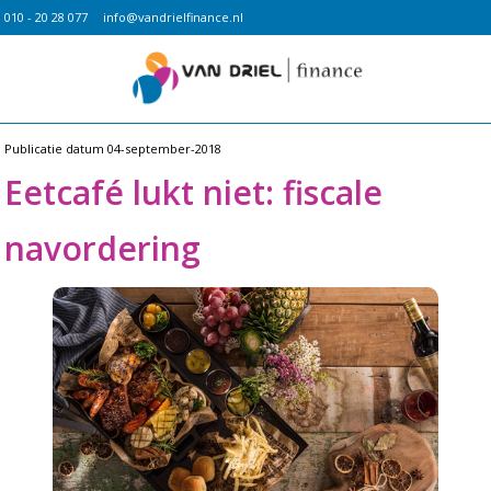
010 - 20 28 077
info@vandrielfinance.nl
Publicatie datum
04-september-2018
Eetcafé lukt niet: fiscale
navordering