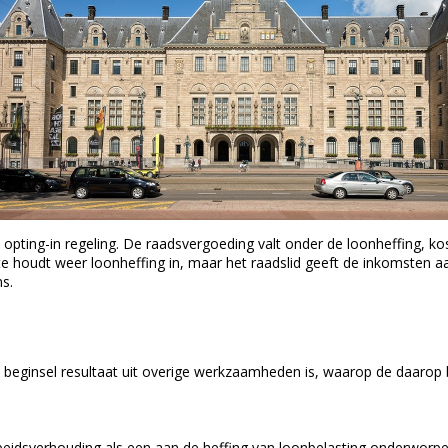
ing-in regeling. De raadsvergoeding valt onder de loonheffing, koste
houdt weer loonheffing in, maar het raadslid geeft de inkomsten aan
ns.
n beginsel resultaat uit overige werkzaamheden is, waarop de daaro
eidsverhouding als een aan de heffing van loonbelasting onderworpen 