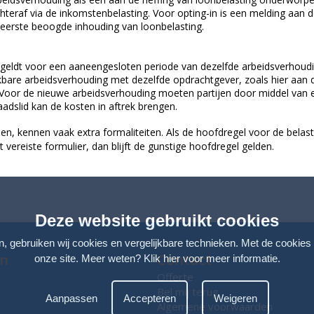
achteraf via de inkomstenbelasting. Voor opting-in is een melding aan
 eerste beoogde inhouding van loonbelasting.
hts geldt voor een aaneengesloten periode van dezelfde arbeidsverhoudi
bare arbeidsverhouding met dezelfde opdrachtgever, zoals hier aan 
Voor de nieuwe arbeidsverhouding moeten partijen door middel van 
aadslid kan de kosten in aftrek brengen.
n, kennen vaak extra formaliteiten. Als de hoofdregel voor de belasti
vereiste formulier, dan blijft de gunstige hoofdregel gelden.
Deze website gebruikt cookies
n, gebruiken wij cookies en vergelijkbare technieken. Met de cookies
en
Contact
onze site. Meer weten?
Klik hier voor meer informatie
.
Offerte
Bel mij terug
Aanpassen
Accepteren
Weigeren
Algemene voorwaarden