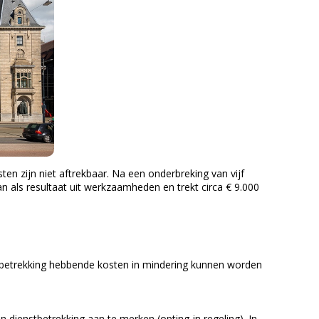
n zijn niet aftrekbaar. Na een onderbreking van vijf
 als resultaat uit werkzaamheden en trekt circa € 9.000
p betrekking hebbende kosten in mindering kunnen worden
dienstbetrekking aan te merken (opting-in regeling). In