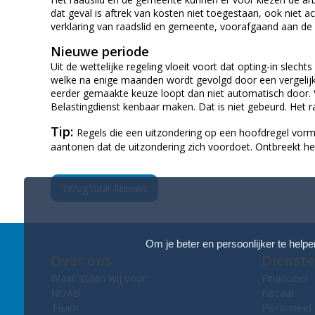
dat geval is aftrek van kosten niet toegestaan, ook niet 
verklaring van raadslid en gemeente, voorafgaand aan de
Nieuwe periode
Uit de wettelijke regeling vloeit voort dat opting-in slec
welke na enige maanden wordt gevolgd door een vergelijk
eerder gemaakte keuze loopt dan niet automatisch door. 
Belastingdienst kenbaar maken. Dat is niet gebeurd. Het r
Tip:
Regels die een uitzondering op een hoofdregel vorme
aantonen dat de uitzondering zich voordoet. Ontbreekt het 
Terug naar Nieuws
Om je beter en persoonlijker te helpe
Over ons
Dienst
Waar staan wij voor
Financieel
NOAB
Fiscaal
Team
Personeel