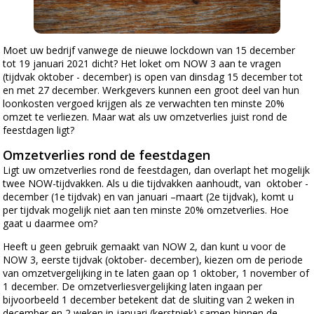
Moet uw bedrijf vanwege de nieuwe lockdown van 15 december
tot 19 januari 2021 dicht? Het loket om NOW 3 aan te vragen
(tijdvak oktober - december) is open van dinsdag 15 december tot
en met 27 december. Werkgevers kunnen een groot deel van hun
loonkosten vergoed krijgen als ze verwachten ten minste 20%
omzet te verliezen. Maar wat als uw omzetverlies juist rond de
feestdagen ligt?
Omzetverlies rond de feestdagen
Ligt uw omzetverlies rond de feestdagen, dan overlapt het mogelijk
twee NOW-tijdvakken. Als u die tijdvakken aanhoudt, van oktober -
december (1e tijdvak) en van januari –maart (2e tijdvak), komt u
per tijdvak mogelijk niet aan ten minste 20% omzetverlies. Hoe
gaat u daarmee om?
Heeft u geen gebruik gemaakt van NOW 2, dan kunt u voor de
NOW 3, eerste tijdvak (oktober- december), kiezen om de periode
van omzetvergelijking in te laten gaan op 1 oktober, 1 november of
1 december. De omzetverliesvergelijking laten ingaan per
bijvoorbeeld 1 december betekent dat de sluiting van 2 weken in
december en 2 weken in januari (kerstpiek) samen binnen de