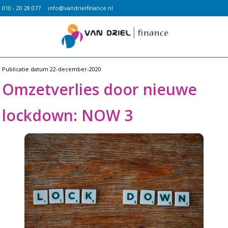
010 - 20 28 077
info@vandrielfinance.nl
Publicatie datum
22-december-2020
Omzetverlies door nieuwe
lockdown: NOW 3