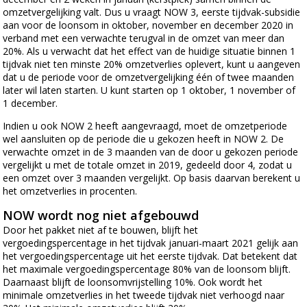
omzetvergelijking valt. Dus u vraagt NOW 3, eerste tijdvak-subsidie
aan voor de loonsom in oktober, november en december 2020 in
verband met een verwachte terugval in de omzet van meer dan
20%. Als u verwacht dat het effect van de huidige situatie binnen 1
tijdvak niet ten minste 20% omzetverlies oplevert, kunt u aangeven
dat u de periode voor de omzetvergelijking één of twee maanden
later wil laten starten. U kunt starten op 1 oktober, 1 november of
1 december.
Indien u ook NOW 2 heeft aangevraagd, moet de omzetperiode
wel aansluiten op de periode die u gekozen heeft in NOW 2. De
verwachte omzet in de 3 maanden van de door u gekozen periode
vergelijkt u met de totale omzet in 2019, gedeeld door 4, zodat u
een omzet over 3 maanden vergelijkt. Op basis daarvan berekent u
het omzetverlies in procenten.
NOW wordt nog niet afgebouwd
Door het pakket niet af te bouwen, blijft het
vergoedingspercentage in het tijdvak januari-maart 2021 gelijk aan
het vergoedingspercentage uit het eerste tijdvak. Dat betekent dat
het maximale vergoedingspercentage 80% van de loonsom blijft.
Daarnaast blijft de loonsomvrijstelling 10%. Ook wordt het
minimale omzetverlies in het tweede tijdvak niet verhoogd naar