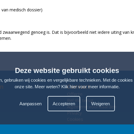
n van medisch dossier)
d zwaarwegend genoeg is. Dat is bijvoorbeeld niet iedere uiting van k
nemen.
Deze website gebruikt cookies
n, gebruiken wij cookies en vergelijkbare technieken. Met de cookies
en
Contact
onze site. Meer weten?
Klik hier voor meer informatie
.
Offerte
Bel mij terug
Aanpassen
Accepteren
Weigeren
Algemene voorwaarden
Privacy
Cookies