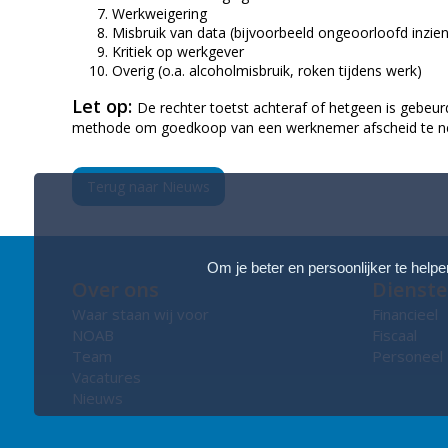
Werkweigering
Misbruik van data (bijvoorbeeld ongeoorloofd inzie
Kritiek op werkgever
Overig (o.a. alcoholmisbruik, roken tijdens werk)
Let op:
De rechter toetst achteraf of hetgeen is gebeur
methode om goedkoop van een werknemer afscheid te 
Terug naar Nieuws
Om je beter en persoonlijker te helpe
Over ons
Dienst
Waar staan wij voor
Financieel
NOAB
Fiscaal
Team
Personeel
Vacatures
Nieuws