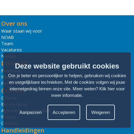
Over ons
Waar staan wij voor
NOAB
Team
Vacatures
Nieuws
Diensten
Deze website gebruikt cookies
Financieel
Om je beter en persoonlijker te helpen, gebruiken wij cookies
Fiscaal
en vergelijkbare technieken. Met de cookies volgen wij jouw
Personeel
internetgedrag binnen onze site. Meer weten?
Klik hier voor
Contact
meer informatie
.
Offerte
Bel mij terug
Algemene voorwaarden
Aanpassen
Accepteren
Weigeren
Privacy
Cookies
Handleidingen