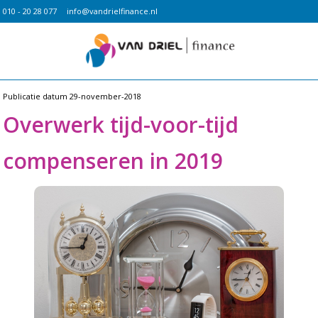
010 - 20 28 077
info@vandrielfinance.nl
Publicatie datum
29-november-2018
Overwerk tijd-voor-tijd
compenseren in 2019