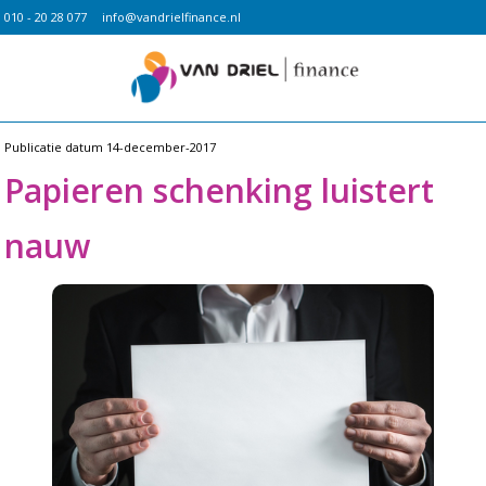
010 - 20 28 077
info@vandrielfinance.nl
Publicatie datum
14-december-2017
Papieren schenking luistert
nauw