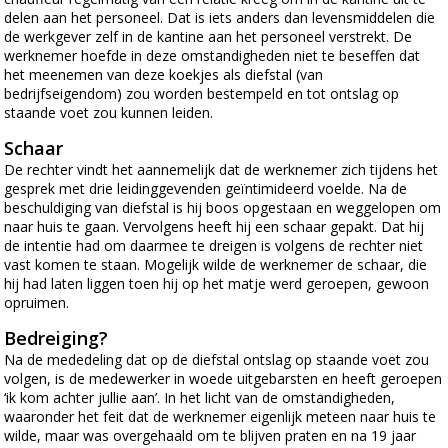
delen aan het personeel. Dat is iets anders dan levensmiddelen die
de werkgever zelf in de kantine aan het personeel verstrekt. De
werknemer hoefde in deze omstandigheden niet te beseffen dat
het meenemen van deze koekjes als diefstal (van
bedrijfseigendom) zou worden bestempeld en tot ontslag op
staande voet zou kunnen leiden.
Schaar
De rechter vindt het aannemelijk dat de werknemer zich tijdens het
gesprek met drie leidinggevenden geïntimideerd voelde. Na de
beschuldiging van diefstal is hij boos opgestaan en weggelopen om
naar huis te gaan. Vervolgens heeft hij een schaar gepakt. Dat hij
de intentie had om daarmee te dreigen is volgens de rechter niet
vast komen te staan. Mogelijk wilde de werknemer de schaar, die
hij had laten liggen toen hij op het matje werd geroepen, gewoon
opruimen.
Bedreiging?
Na de mededeling dat op de diefstal ontslag op staande voet zou
volgen, is de medewerker in woede uitgebarsten en heeft geroepen
‘ik kom achter jullie aan’. In het licht van de omstandigheden,
waaronder het feit dat de werknemer eigenlijk meteen naar huis te
wilde, maar was overgehaald om te blijven praten en na 19 jaar