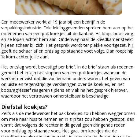
Een medewerker werkt al 19 jaar bij een bedrijf in de
verpakkingsindustrie. Drie leidinggevenden spreken hem aan op het
meenemen van een pak koekjes uit de kantine. Hij loopt boos weg
en ze lopen achter hem aan. Onderweg naar de kleedkamer steekt
hij een schaar bij zich. Het gesprek wordt ter plekke voortgezet, hij
geeft de schaar af en ontslag op staande voet volgt. Dan roept hij:
‘ik kom achter jullie aan’.
Het ontslag wordt bevestigd per brief. In de brief staan als redenen
gemeld het in zijn tas stoppen van een pak koekjes waarvan de
werknemer wist dat die van iemand anders waren, het geven van
onjuiste en tegenstrijdige verklaringen over de koekjes, en het
boos/agressief reageren tijdens en vlak na het gesprek hierover,
waardoor het vertrouwen onherstelbaar is beschadigd.
Diefstal koekjes?
Zelfs als de medewerker het pak koekjes zou hebben weggenomen
om mee naar huis te nemen en in zijn tas zou hebben gestopt, dan
vormt dat volgens de rechter in dit geval geen dringende reden
voor ontslag op staande voet. Het gaat om koekjes die de
chauffeur regelmatig van een relatie kreeg om in de kantine uit te