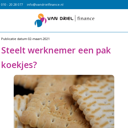
010 - 20 28 077
info@vandrielfinance.nl
Publicatie datum
02-maart-2021
Steelt werknemer een pak
koekjes?