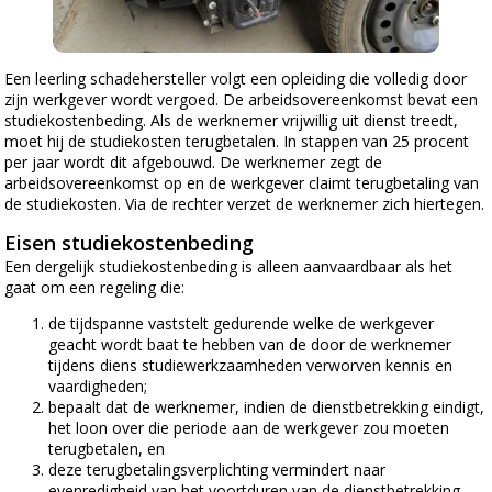
Een leerling schadehersteller volgt een opleiding die volledig door
zijn werkgever wordt vergoed. De arbeidsovereenkomst bevat een
studiekostenbeding. Als de werknemer vrijwillig uit dienst treedt,
moet hij de studiekosten terugbetalen. In stappen van 25 procent
per jaar wordt dit afgebouwd. De werknemer zegt de
arbeidsovereenkomst op en de werkgever claimt terugbetaling van
de studiekosten. Via de rechter verzet de werknemer zich hiertegen.
Eisen studiekostenbeding
Een dergelijk studiekostenbeding is alleen aanvaardbaar als het
gaat om een regeling die:
de tijdspanne vaststelt gedurende welke de werkgever
geacht wordt baat te hebben van de door de werknemer
tijdens diens studiewerkzaamheden verworven kennis en
vaardigheden;
bepaalt dat de werknemer, indien de dienstbetrekking eindigt,
het loon over die periode aan de werkgever zou moeten
terugbetalen, en
deze terugbetalingsverplichting vermindert naar
evenredigheid van het voortduren van de dienstbetrekking