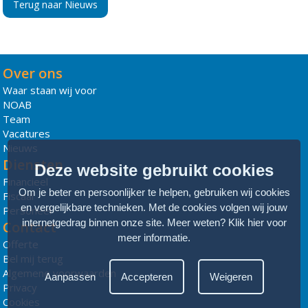
Terug naar Nieuws
Over ons
Waar staan wij voor
NOAB
Team
Vacatures
Nieuws
Diensten
Deze website gebruikt cookies
Financieel
Om je beter en persoonlijker te helpen, gebruiken wij cookies
Fiscaal
en vergelijkbare technieken. Met de cookies volgen wij jouw
Personeel
internetgedrag binnen onze site. Meer weten?
Klik hier voor
Contact
meer informatie
.
Offerte
Bel mij terug
Algemene voorwaarden
Aanpassen
Accepteren
Weigeren
Privacy
Cookies