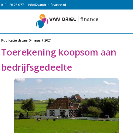
010 - 20 28 077
info@vandrielfinance.nl
Publicatie datum
04-maart-2021
Toerekening koopsom aan
bedrijfsgedeelte