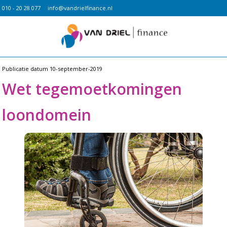
010 - 20 28 077
info@vandrielfinance.nl
Publicatie datum
10-september-2019
Wet tegemoetkomingen
loondomein