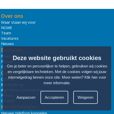
Over ons
Waar staan wij voor
NOAB
Team
Vacatures
Nieuws
Diensten
Financieel
Deze website gebruikt cookies
Fiscaal
Om je beter en persoonlijker te helpen, gebruiken wij cookies
Personeel
Contact
en vergelijkbare technieken. Met de cookies volgen wij jouw
internetgedrag binnen onze site. Meer weten?
Klik hier voor
Offerte
meer informatie
.
Bel mij terug
Algemene voorwaarden
Privacy
Aanpassen
Accepteren
Weigeren
Cookies
Handleidingen
Nieuwe telefoon koppelen