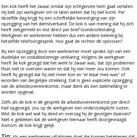
Een kok heeft het zwaar omdat zijn echtgenote hem gaat verlaten.
Hij belt zijn werkgever om te laten weten dat hij niet komt. Per
dezelfde dag krijgt hij een schriftelijke bevestiging van zijn
opzegging van het dienstverband. De kok is van mening dat hij zich
heeft ziekgemeld en eist direct per brief loondoorbetaling.
Werkgever en werknemer hebben dus een andere beleving bij
hetzelfde telefoongesprek. Hoe gaat de rechter dit oplossen?
Bij een opzegging door een werknemer moet sprake zijn van een
duidelijke en ondubbelzinnige verklaring. Volgens de werkgever
heeft de kok gezegd dat het werk te zwaar was, dat zijn problemen
thuis niet te overzien waren en dat hij niet meer zou komen. Ook
heeft hij gezegd dat hij niet meer kon en “er klaar mee was” of
woorden van dergelijke strekking. Dat is geen expliciete opzegging
van de arbeidsovereenkomst, maar dient als een ziekmelding te
worden opgevat.
Zelfs als de kok in dit gesprek de arbeidsovereenkomst per direct
had opgezegd, zou op de werkgever een onderzoekplicht rusten.
Wist de kok wel wat hij deed en overzag hij de gevolgen daarvan?
Niet is gebleken dat de werkgever hiernaar heeft doorgevraagd.
Kortom: de kok krijgt gelijk.
Tip:
Als een werknemer uitlatingen doet die kunnen betekenen dat